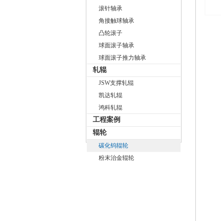
滚针轴承
角接触球轴承
凸轮滚子
球面滚子轴承
球面滚子推力轴承
轧辊
JSW支撑轧辊
凯达轧辊
鸿科轧辊
工程案例
辊轮
碳化钨辊轮
粉末治金辊轮