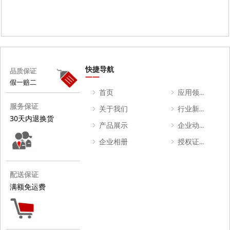
快捷导航
品质保证
——
假一赔二
ꁇ
首页
ꁇ
应用领域
服务保证
ꁇ
关于我们
ꁇ
行业新闻
30天内退换货
ꁇ
产品展示
ꁇ
企业动态
ꁇ
企业相册
ꁇ
授权证书
配送保证
满额免运费