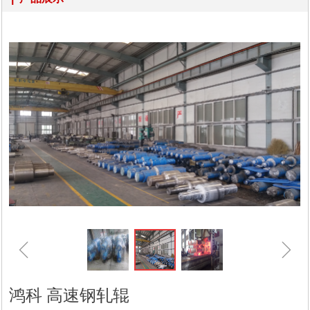
ꁆ
ꁇ
鸿科 高速钢轧辊